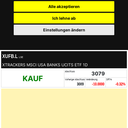
Alle akzeptieren
Ich lehne ab
Einstellungen ändern
XUFB.L
LSE
XTRACKERS MSCI USA BANKS UCITS ETF 1D
Abschluss
3079
KAUF
Vorheriger Abschluss
Veränderung
Diff.%
3089
-10.0000
-0.32%