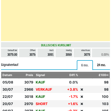
BULLISCHES KURSLIMIT
Gekauft bei
Öffnen
Hoch
Niedrig
Abschluss
3079.00
3075
3091
3059
3079
0.00%
Signalverlauf
24 mo.
6 mo.
Datum
Preis
Signal
Diff.%
£100⇨
05/08
3079
KAUF
0.0%
98
30/07
2966
VERKAUF
+3.8%
98
❌
22/07
3018
KAUF
-1.7%
100
❌
20/07
2970
SHORT
+1.6%
103
❌
06/07
2978
KAUF
-0.3%
105