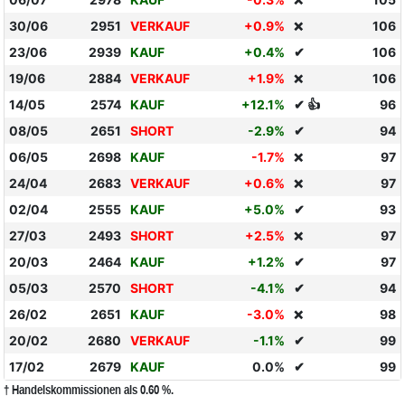
❌
30/06
2951
VERKAUF
+0.9%
106
❌
23/06
2939
KAUF
+0.4%
✔
106
19/06
2884
VERKAUF
+1.9%
106
❌
14/05
2574
KAUF
+12.1%
✔ 👍
96
08/05
2651
SHORT
-2.9%
✔
94
06/05
2698
KAUF
-1.7%
97
❌
24/04
2683
VERKAUF
+0.6%
97
❌
02/04
2555
KAUF
+5.0%
✔
93
27/03
2493
SHORT
+2.5%
97
❌
20/03
2464
KAUF
+1.2%
✔
97
05/03
2570
SHORT
-4.1%
✔
94
26/02
2651
KAUF
-3.0%
98
❌
20/02
2680
VERKAUF
-1.1%
✔
99
17/02
2679
KAUF
0.0%
✔
99
† Handelskommissionen als 0.60 %.