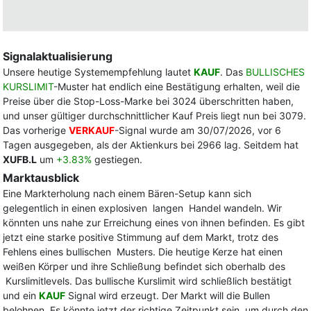
Signalaktualisierung
Unsere heutige Systemempfehlung lautet
KAUF
. Das
BULLISCHES
KURSLIMIT
-Muster hat endlich eine Bestätigung erhalten, weil die
Preise über die Stop-Loss-Marke bei 3024 überschritten haben,
und unser gültiger durchschnittlicher Kauf Preis liegt nun bei 3079.
Das vorherige
VERKAUF
-Signal wurde am 30/07/2026, vor 6
Tagen ausgegeben, als der Aktienkurs bei 2966 lag. Seitdem hat
XUFB.L
um
+3.83%
gestiegen.
Marktausblick
Eine Markterholung nach einem Bären-Setup kann sich
gelegentlich in einen explosiven langen Handel wandeln. Wir
könnten uns nahe zur Erreichung eines von ihnen befinden. Es gibt
jetzt eine starke positive Stimmung auf dem Markt, trotz des
Fehlens eines bullischen Musters. Die heutige Kerze hat einen
weißen Körper und ihre Schließung befindet sich oberhalb des
Kurslimitlevels. Das bullische Kurslimit wird schließlich bestätigt
und ein
KAUF
Signal wird erzeugt. Der Markt will die Bullen
belohnen. Es könnte jetzt der richtige Zeitpunkt sein, um durch den