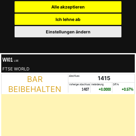
Alle akzeptieren
Ich lehne ab
Einstellungen ändern
WI01
LSE
FTSE WORLD
BAR
Abschluss
1415
Vorheriger Abschluss
Veränderung
Diff.%
BEIBEHALTEN
1407
+8.0000
+0.57%