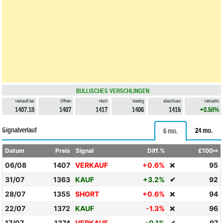
BULLISCHES VERSCHLINGEN
Verkauft bei
Öffnen
Hoch
Niedrig
Abschluss
Verlust%
1407.18
1407
1417
1406
1415
+0.58%
Signalverlauf
24 mo.
6 mo.
Datum
Preis
Signal
Diff.%
£100⇨
06/08
1407
VERKAUF
+0.6%
95
❌
31/07
1363
KAUF
+3.2%
✔
92
28/07
1355
SHORT
+0.6%
94
❌
22/07
1372
KAUF
-1.3%
96
❌
17/07
1374
VERKAUF
-0.1%
✔
97