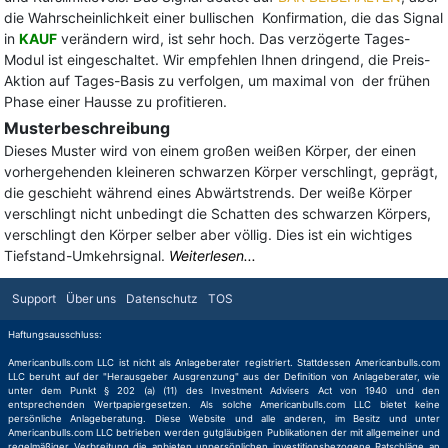
die Wahrscheinlichkeit einer bullischen Konfirmation, die das Signal
in
KAUF
verändern wird, ist sehr hoch. Das verzögerte Tages-
Modul ist eingeschaltet. Wir empfehlen Ihnen dringend, die Preis-
Aktion auf Tages-Basis zu verfolgen, um maximal von der frühen
Phase einer Hausse zu profitieren.
Musterbeschreibung
Dieses Muster wird von einem großen weißen Körper, der einen
vorhergehenden kleineren schwarzen Körper verschlingt, geprägt,
die geschieht während eines Abwärtstrends. Der weiße Körper
verschlingt nicht unbedingt die Schatten des schwarzen Körpers,
verschlingt den Körper selber aber völlig. Dies ist ein wichtiges
Tiefstand-Umkehrsignal.
Weiterlesen...
Support
Über uns
Datenschutz
TOS
Haftungsausschluss:
Americanbulls.com LLC ist nicht als Anlageberater registriert. Stattdessen Americanbulls.com
LLC beruht auf der "Herausgeber Ausgrenzung" aus der Definition von Anlageberater, wie
unter dem Punkt § 202 (a) (11) des Investment Advisers Act von 1940 und den
entsprechenden Wertpapiergesetzen. Als solche Americanbulls.com LLC bietet keine
persönliche Anlageberatung. Diese Website und alle anderen, im Besitz und unter
Americanbulls.com LLC betrieben werden gutgläubigen Publikationen der mit allgemeiner und
regelmäßiger Verbreitung die anbieten unpersönlichen investitionsbezogene Ratschläge an