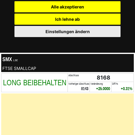
Alle akzeptieren
Ich lehne ab
Einstellungen ändern
SMX
LSE
FTSE SMALLCAP
Abschluss
8168
LONG BEIBEHALTEN
Vorheriger Abschluss
Veränderung
Diff.%
8143
+25.0000
+0.31%