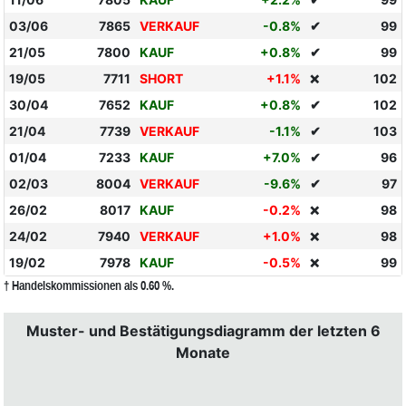
03/06
7865
VERKAUF
-0.8%
✔
99
21/05
7800
KAUF
+0.8%
✔
99
19/05
7711
SHORT
+1.1%
102
❌
30/04
7652
KAUF
+0.8%
✔
102
21/04
7739
VERKAUF
-1.1%
✔
103
01/04
7233
KAUF
+7.0%
✔
96
02/03
8004
VERKAUF
-9.6%
✔
97
26/02
8017
KAUF
-0.2%
98
❌
24/02
7940
VERKAUF
+1.0%
98
❌
19/02
7978
KAUF
-0.5%
99
❌
† Handelskommissionen als 0.60 %.
Muster- und Bestätigungsdiagramm der letzten 6
Monate