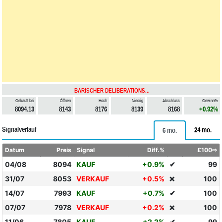
BÄRISCHER DELIBERATIONS...
Gekauft bei
Öffnen
Hoch
Niedrig
Abschluss
Gewinn%
8094.13
8143
8176
8139
8168
+0.92%
Signalverlauf
24 mo.
6 mo.
Datum
Preis
Signal
Diff.%
£100⇨
04/08
8094
KAUF
+0.9%
✔
99
31/07
8053
VERKAUF
+0.5%
100
❌
14/07
7993
KAUF
+0.7%
✔
100
07/07
7978
VERKAUF
+0.2%
100
❌
11/06
7805
KAUF
+2.2%
✔
99