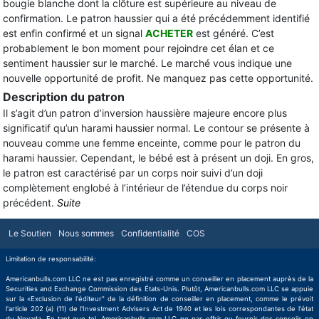
bougie blanche dont la clôture est supérieure au niveau de
confirmation. Le patron haussier qui a été précédemment identifié
est enfin confirmé et un signal
ACHETER
est généré. C’est
probablement le bon moment pour rejoindre cet élan et ce
sentiment haussier sur le marché. Le marché vous indique une
nouvelle opportunité de profit. Ne manquez pas cette opportunité.
Description du patron
Il s’agit d’un patron d’inversion haussière majeure encore plus
significatif qu’un harami haussier normal. Le contour se présente à
nouveau comme une femme enceinte, comme pour le patron du
harami haussier. Cependant, le bébé est à présent un doji. En gros,
le patron est caractérisé par un corps noir suivi d’un doji
complètement englobé à l’intérieur de l’étendue du corps noir
précédent.
Suite
Le Soutien
Nous sommes
Confidentialité
COS
Limitation de responsabilité:
Americanbulls.com LLC ne est pas enregistré comme un conseiller en placement auprès de la
Securities and Exchange Commission des États-Unis. Plutôt, Americanbulls.com LLC se appuie
sur la «Exclusion de l'éditeur" de la définition de conseiller en placement, comme le prévoit
l'article 202 (a) (11) de l'Investment Advisers Act de 1940 et les lois correspondantes de l'état
du Nevada. En tant que tel, Americanbulls.com LLC ne pas offrir ou fournir des conseils en