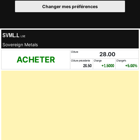
Changer mes préférences
SVML.L
LSE
Sovereign Metals
Clôture
28.00
ACHETER
Clôture précédente
Change
Change%
26.50
+1.5000
+5.66%