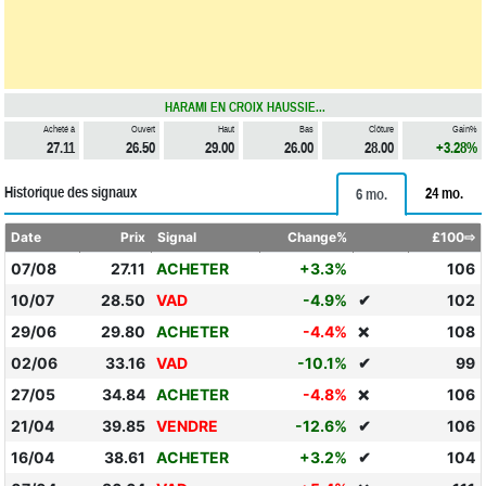
HARAMI EN CROIX HAUSSIE...
Acheté à
Ouvert
Haut
Bas
Clôture
Gain%
27.11
26.50
29.00
26.00
28.00
+3.28%
Historique des signaux
24 mo.
6 mo.
Date
Prix
Signal
Change%
£100⇨
07/08
27.11
ACHETER
+3.3%
106
10/07
28.50
VAD
-4.9%
✔
102
29/06
29.80
ACHETER
-4.4%
108
❌
02/06
33.16
VAD
-10.1%
✔
99
27/05
34.84
ACHETER
-4.8%
106
❌
21/04
39.85
VENDRE
-12.6%
✔
106
16/04
38.61
ACHETER
+3.2%
✔
104