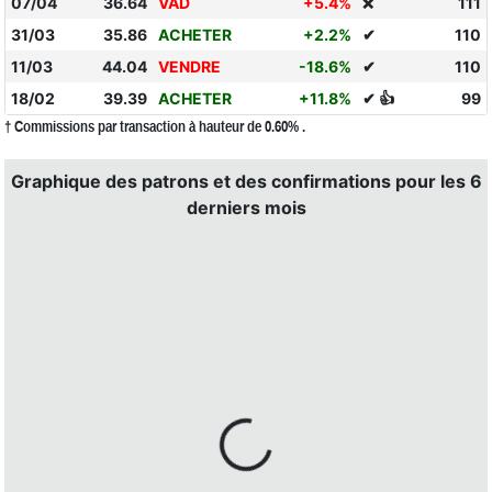
07/04
36.64
VAD
+5.4%
111
❌
31/03
35.86
ACHETER
+2.2%
✔
110
11/03
44.04
VENDRE
-18.6%
✔
110
18/02
39.39
ACHETER
+11.8%
✔ 👍
99
† Commissions par transaction à hauteur de 0.60% .
Graphique des patrons et des confirmations pour les 6
derniers mois