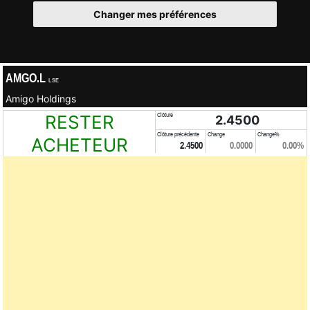
Changer mes préférences
AMGO.L
LSE
Amigo Holdings
RESTER
Clôture
2.4500
Clôture précédente
Change
Change%
ACHETEUR
2.4500
0.0000
0.00%