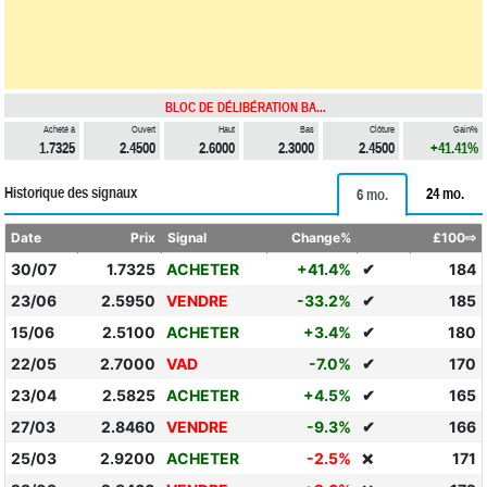
BLOC DE DÉLIBÉRATION BA...
Acheté à
Ouvert
Haut
Bas
Clôture
Gain%
1.7325
2.4500
2.6000
2.3000
2.4500
+41.41%
Historique des signaux
24 mo.
6 mo.
Date
Prix
Signal
Change%
£100⇨
30/07
1.7325
ACHETER
+41.4%
✔
184
23/06
2.5950
VENDRE
-33.2%
✔
185
15/06
2.5100
ACHETER
+3.4%
✔
180
22/05
2.7000
VAD
-7.0%
✔
170
23/04
2.5825
ACHETER
+4.5%
✔
165
27/03
2.8460
VENDRE
-9.3%
✔
166
25/03
2.9200
ACHETER
-2.5%
171
❌