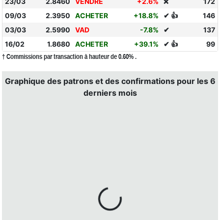
23/03
2.8460
VENDRE
+2.6%
172
❌
09/03
2.3950
ACHETER
+18.8%
✔ 👍
146
03/03
2.5990
VAD
-7.8%
✔
137
16/02
1.8680
ACHETER
+39.1%
✔ 👍
99
† Commissions par transaction à hauteur de 0.60% .
Graphique des patrons et des confirmations pour les 6
derniers mois