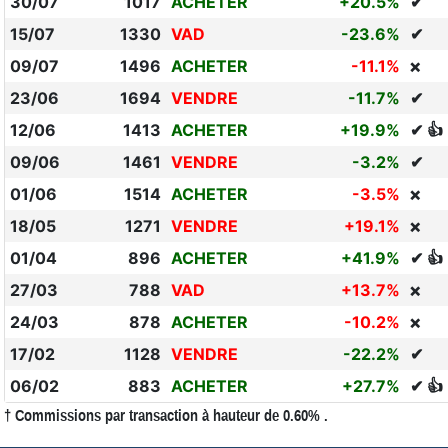
30/07
1017
ACHETER
+20.5%
✔
15/07
1330
VAD
-23.6%
✔
09/07
1496
ACHETER
-11.1%
❌
23/06
1694
VENDRE
-11.7%
✔
12/06
1413
ACHETER
+19.9%
✔ 👍
09/06
1461
VENDRE
-3.2%
✔
01/06
1514
ACHETER
-3.5%
❌
18/05
1271
VENDRE
+19.1%
❌
01/04
896
ACHETER
+41.9%
✔ 👍
27/03
788
VAD
+13.7%
❌
24/03
878
ACHETER
-10.2%
❌
17/02
1128
VENDRE
-22.2%
✔
06/02
883
ACHETER
+27.7%
✔ 👍
† Commissions par transaction à hauteur de 0.60% .