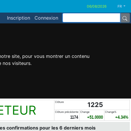
FR
Inscription
Connexion
 notre site, pour vous montrer un contenu
 nos visiteurs.
Clôture
1225
ETEUR
Clôture précédente
Change
Change%
1174
+51.0000
+4.34%
es confirmations pour les 6 derniers mois