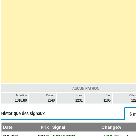
AUCUN PATRON
Acheté à
Ouvert
Haut
Bas
Clôtu
1016.80
1140
1231
1105
12
Historique des signaux
6 m
Date
Prix
Signal
Change%