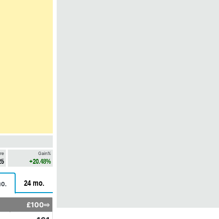
re
Gain%
25
+20.48%
24 mo.
o.
£100⇨