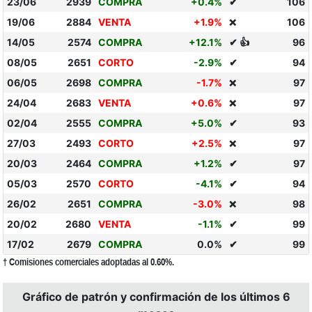
23/06
2939
COMPRA
+0.4%
✔
106
19/06
2884
VENTA
+1.9%
106
❌
14/05
2574
COMPRA
+12.1%
✔ 👍
96
08/05
2651
CORTO
-2.9%
✔
94
06/05
2698
COMPRA
-1.7%
97
❌
24/04
2683
VENTA
+0.6%
97
❌
02/04
2555
COMPRA
+5.0%
✔
93
27/03
2493
CORTO
+2.5%
97
❌
20/03
2464
COMPRA
+1.2%
✔
97
05/03
2570
CORTO
-4.1%
✔
94
26/02
2651
COMPRA
-3.0%
98
❌
20/02
2680
VENTA
-1.1%
✔
99
17/02
2679
COMPRA
0.0%
✔
99
† Comisiones comerciales adoptadas al 0.60%.
Gráfico de patrón y confirmación de los últimos 6