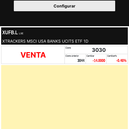
Configurar
XUFB.L
LSE
XTRACKERS MSCI USA BANKS UCITS ETF 1D
Cierre
3030
VENTA
Cierre Anterior
Cambiar
Cambiar%
3044
-14.0000
-0.46%