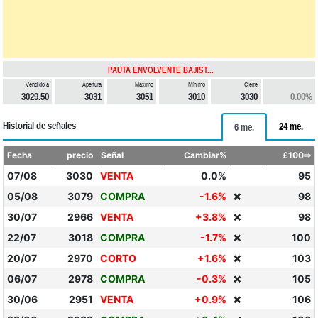
PAUTA ENVOLVENTE BAJIST...
Vendido a
Apertura
Máximo
Mínimo
Cierre
3029.50
3031
3051
3010
3030
0.00%
Historial de señales
24 me.
6 me.
Fecha
precio
Señal
Cambiar%
£100⇨
07/08
3030
VENTA
0.0%
95
05/08
3079
COMPRA
-1.6%
98
❌
30/07
2966
VENTA
+3.8%
98
❌
22/07
3018
COMPRA
-1.7%
100
❌
20/07
2970
CORTO
+1.6%
103
❌
06/07
2978
COMPRA
-0.3%
105
❌
30/06
2951
VENTA
+0.9%
106
❌