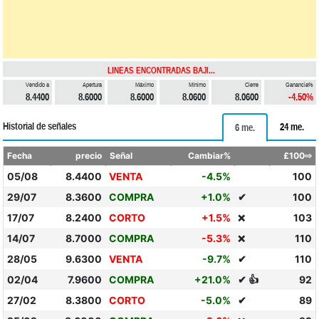
LINEAS ENCONTRADAS BAJI...
Vendido a
Apertura
Máximo
Mínimo
Cierre
Ganancia%
8.4400
8.6000
8.6000
8.0600
8.0600
-4.50%
Historial de señales
24 me.
6 me.
Fecha
precio
Señal
Cambiar%
£100⇨
05/08
8.4400
VENTA
-4.5%
100
29/07
8.3600
COMPRA
+1.0%
✔
100
17/07
8.2400
CORTO
+1.5%
103
❌
14/07
8.7000
COMPRA
-5.3%
110
❌
28/05
9.6300
VENTA
-9.7%
✔
110
02/04
7.9600
COMPRA
+21.0%
✔ 👍
92
27/02
8.3800
CORTO
-5.0%
✔
89