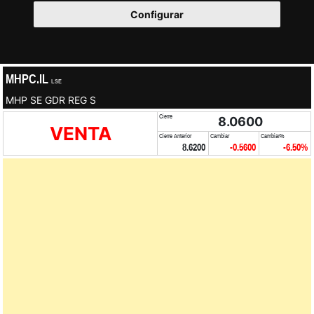
Configurar
MHPC.IL
LSE
MHP SE GDR REG S
Cierre
8.0600
VENTA
Cierre Anterior
Cambiar
Cambiar%
8.6200
-0.5600
-6.50%