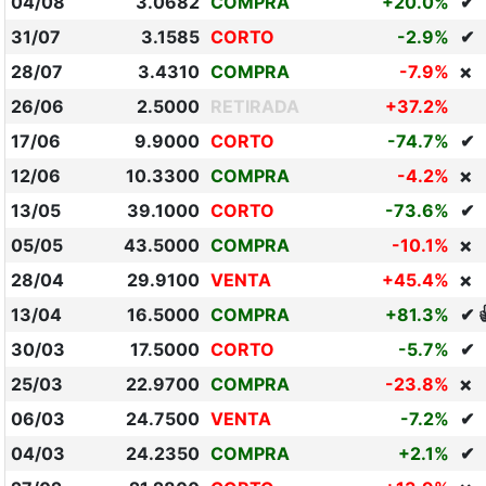
04/08
3.0682
COMPRA
+20.0%
✔
31/07
3.1585
CORTO
-2.9%
✔
28/07
3.4310
COMPRA
-7.9%
❌
26/06
2.5000
RETIRADA
+37.2%
17/06
9.9000
CORTO
-74.7%
✔
12/06
10.3300
COMPRA
-4.2%
❌
13/05
39.1000
CORTO
-73.6%
✔
05/05
43.5000
COMPRA
-10.1%
❌
28/04
29.9100
VENTA
+45.4%
❌
13/04
16.5000
COMPRA
+81.3%
✔ 
30/03
17.5000
CORTO
-5.7%
✔
25/03
22.9700
COMPRA
-23.8%
❌
06/03
24.7500
VENTA
-7.2%
✔
04/03
24.2350
COMPRA
+2.1%
✔