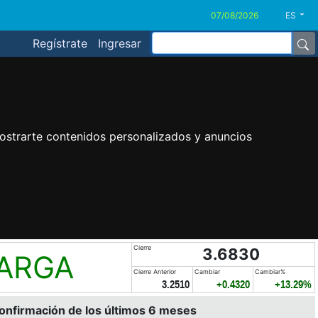
ES
Regístrate
Ingresar
ostrarte contenidos personalizados y anuncios
Cierre
3.6830
LARGA
Cierre Anterior
Cambiar
Cambiar%
3.2510
+0.4320
+13.29%
confirmación de los últimos 6 meses