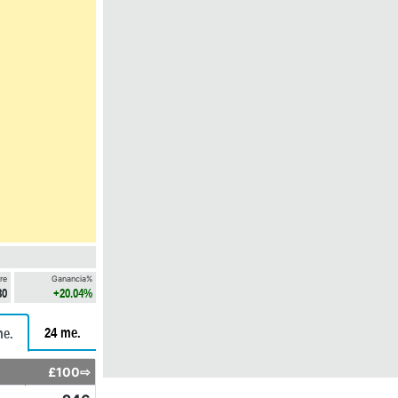
re
Ganancia%
30
+20.04%
24 me.
me.
£100⇨