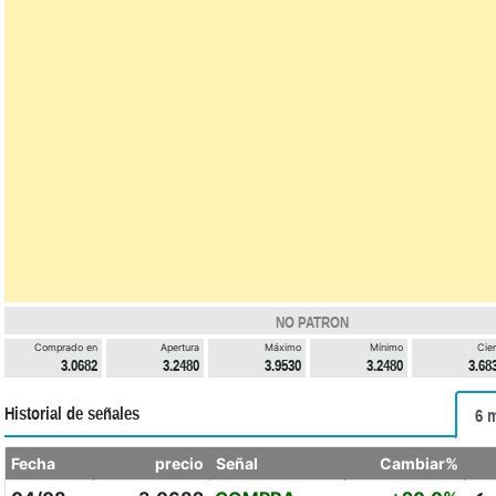
NO PATRON
Comprado en
Apertura
Máximo
Mínimo
Cier
3.0682
3.2480
3.9530
3.2480
3.68
Historial de señales
6 
Fecha
precio
Señal
Cambiar%