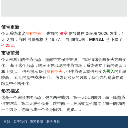
信号更新
今天系统建议
持有空头
。 先前的
沽空
信号是在 06/08/2026 发出，1
天 之前，当时 股票价格 为 16.77。 自那时以来，
MRN3.L
已 下降了
-1.25%
。
市场前景
今天检测到的牛势形态，提醒空方保持警惕。 市场情绪会向多头方向变
化。 基于这个形态，响应正在出现的牛势市场，系统确立了新的确认点
和止损点。 信号提示我们
持有空头
，但牛势确认将信号变为
买入
的几率
较高。 延期的盘中模块开启。 考虑到涉及的风险，我们强烈建议你跟
踪盘中价格变化。
形态描述
这是一个底部逆转形态，包含两根蜡烛。第一天出现阴烛，而下降趋势
仍在继续。第二天股价低开，跳空向下，最后收盘价超过了前一阴烛的
一半烛身，进而形成一个长身阳烛。
更多……
支持
关于我们
隐私政策
服务条款