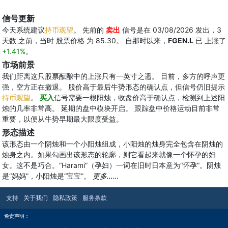
信号更新
今天系统建议
持币观望
。 先前的
卖出
信号是在 03/08/2026 发出，3
天数 之前，当时 股票价格 为 85.30。 自那时以来，
FGEN.L
已 上涨了
+1.41%
。
市场前景
我们距离这只股票酝酿中的上涨只有一英寸之遥。 目前，多方的呼声更
强，空方正在撤退。 股价高于最后牛势形态的确认点，但信号仍旧提示
持币观望
。
买入
信号需要一根阳烛，收盘价高于确认点，检测到上述阳
烛的几率非常高。 延期的盘中模块开启。 跟踪盘中价格运动目前非常
重要，以便从牛势早期最大限度受益。
形态描述
该形态由一个阴烛和一个小阳烛组成，小阳烛的烛身完全包含在阴烛的
烛身之内。如果勾画出该形态的轮廓，则它看起来就像一个怀孕的妇
女。这不是巧合。“Harami”（孕妇）一词在旧时日本意为“怀孕”。阴烛
是“妈妈”，小阳烛是“宝宝”。
更多……
支持
关于我们
隐私政策
服务条款
免责声明：