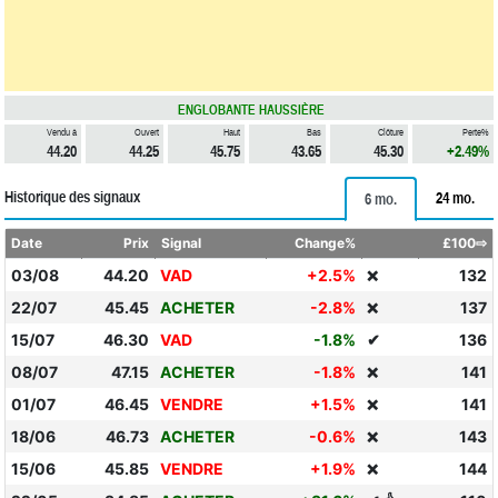
ENGLOBANTE HAUSSIÈRE
Vendu à
Ouvert
Haut
Bas
Clôture
Perte%
44.20
44.25
45.75
43.65
45.30
+2.49%
Historique des signaux
24 mo.
6 mo.
Date
Prix
Signal
Change%
£100⇨
03/08
44.20
VAD
+2.5%
132
❌
22/07
45.45
ACHETER
-2.8%
137
❌
15/07
46.30
VAD
-1.8%
✔
136
08/07
47.15
ACHETER
-1.8%
141
❌
01/07
46.45
VENDRE
+1.5%
141
❌
18/06
46.73
ACHETER
-0.6%
143
❌
15/06
45.85
VENDRE
+1.9%
144
❌