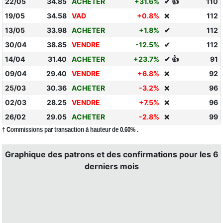
22/05
34.85
ACHETER
+31.6%
✔ 👍
110
19/05
34.58
VAD
+0.8%
112
❌
13/05
33.98
ACHETER
+1.8%
✔
112
30/04
38.85
VENDRE
-12.5%
✔
112
14/04
31.40
ACHETER
+23.7%
✔ 👍
91
09/04
29.40
VENDRE
+6.8%
92
❌
25/03
30.36
ACHETER
-3.2%
96
❌
02/03
28.25
VENDRE
+7.5%
96
❌
26/02
29.05
ACHETER
-2.8%
99
❌
† Commissions par transaction à hauteur de 0.60% .
Graphique des patrons et des confirmations pour les 6
derniers mois