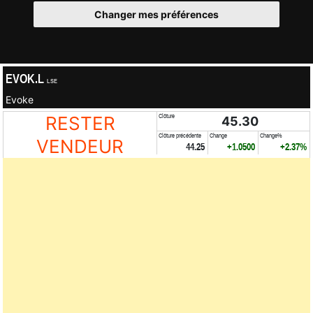
Changer mes préférences
EVOK.L
LSE
Evoke
RESTER
Clôture
45.30
Clôture précédente
Change
Change%
VENDEUR
44.25
+1.0500
+2.37%