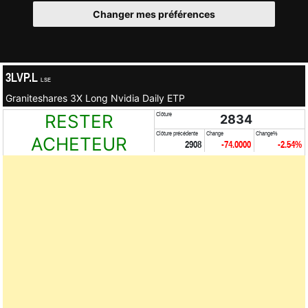
Changer mes préférences
3LVP.L
LSE
Graniteshares 3X Long Nvidia Daily ETP
RESTER
Clôture
2834
Clôture précédente
Change
Change%
ACHETEUR
2908
-74.0000
-2.54%