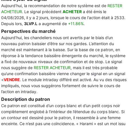
Aujourd’hui, la recommandation de notre système est de
RESTER
ACHETEUR
. Le signal précédent
ACHETER
a été émis le
04/08/2026, il y a 2 jours, lorsque le cours de l'action était à 2533.
Depuis lors,
3LVP.L
a augmenté de
+11.86%
.
Perspectives du marché
Aujourd’hui, les chandeliers nous ont avertis par le biais d’un
nouveau patron baissier d’être sur nos gardes. L’attention du
marché est maintenant à la baisse. Sur la base de ce patron, en
réponse à la tendance baissière émergente du marché, le système
a fixé de nouveaux niveaux de confirmation et de stop. Le signal
nous suggère de
RESTER ACHETEUR
, mais il est très probable
qu’une confirmation baissière vienne changer le signal en un signal
<
VENDRE
. Le module intraday différé est activé. Au vu des risques
impliqués, nous vous suggérons fortement de suivre le cours de
l’action en intraday.
Description du patron
Ce patron est constitué d’un corps blanc et d’un petit corps noir
complètement englobé à l’intérieur de l’étendue du corps blanc. Si
un contour est dessiné pour le patron, il ressemble à une femme
enceinte. Ce n’est pas une coïncidence. « Harami » est un mot issu