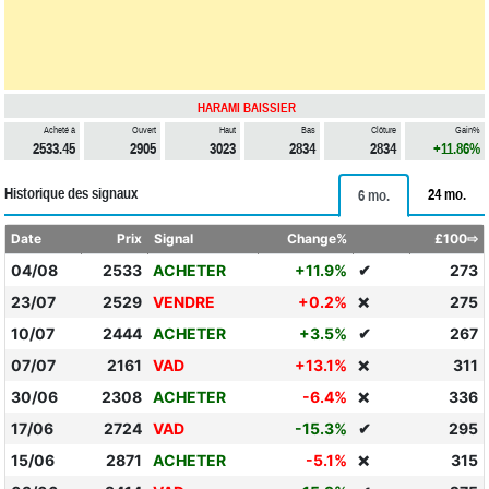
HARAMI BAISSIER
Acheté à
Ouvert
Haut
Bas
Clôture
Gain%
2533.45
2905
3023
2834
2834
+11.86%
Historique des signaux
24 mo.
6 mo.
Date
Prix
Signal
Change%
£100⇨
04/08
2533
ACHETER
+11.9%
✔
273
23/07
2529
VENDRE
+0.2%
275
❌
10/07
2444
ACHETER
+3.5%
✔
267
07/07
2161
VAD
+13.1%
311
❌
30/06
2308
ACHETER
-6.4%
336
❌
17/06
2724
VAD
-15.3%
✔
295
15/06
2871
ACHETER
-5.1%
315
❌