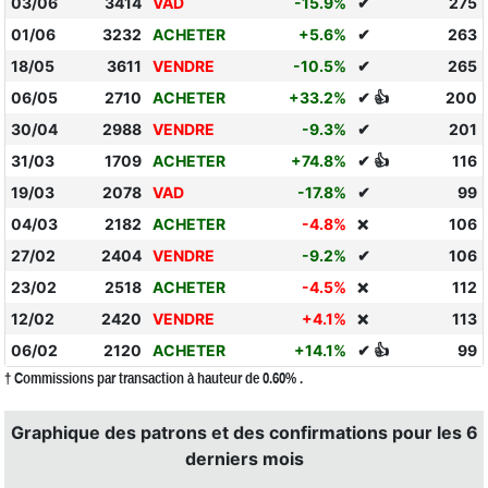
03/06
3414
VAD
-15.9%
✔
275
01/06
3232
ACHETER
+5.6%
✔
263
18/05
3611
VENDRE
-10.5%
✔
265
06/05
2710
ACHETER
+33.2%
✔ 👍
200
30/04
2988
VENDRE
-9.3%
✔
201
31/03
1709
ACHETER
+74.8%
✔ 👍
116
19/03
2078
VAD
-17.8%
✔
99
04/03
2182
ACHETER
-4.8%
106
❌
27/02
2404
VENDRE
-9.2%
✔
106
23/02
2518
ACHETER
-4.5%
112
❌
12/02
2420
VENDRE
+4.1%
113
❌
06/02
2120
ACHETER
+14.1%
✔ 👍
99
† Commissions par transaction à hauteur de 0.60% .
Graphique des patrons et des confirmations pour les 6
derniers mois