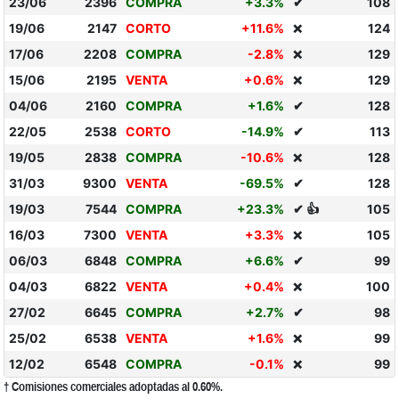
23/06
2396
COMPRA
+3.3%
✔
108
19/06
2147
CORTO
+11.6%
124
❌
17/06
2208
COMPRA
-2.8%
129
❌
15/06
2195
VENTA
+0.6%
129
❌
04/06
2160
COMPRA
+1.6%
✔
128
22/05
2538
CORTO
-14.9%
✔
113
19/05
2838
COMPRA
-10.6%
128
❌
31/03
9300
VENTA
-69.5%
✔
128
19/03
7544
COMPRA
+23.3%
✔ 👍
105
16/03
7300
VENTA
+3.3%
105
❌
06/03
6848
COMPRA
+6.6%
✔
99
04/03
6822
VENTA
+0.4%
100
❌
27/02
6645
COMPRA
+2.7%
✔
98
25/02
6538
VENTA
+1.6%
99
❌
12/02
6548
COMPRA
-0.1%
99
❌
† Comisiones comerciales adoptadas al 0.60%.