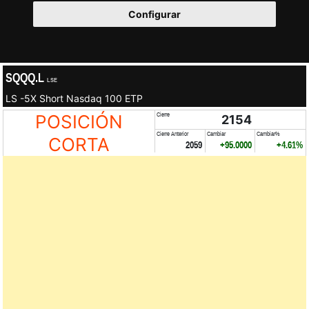
Configurar
SQQQ.L
LSE
LS -5X Short Nasdaq 100 ETP
POSICIÓN
Cierre
2154
Cierre Anterior
Cambiar
Cambiar%
CORTA
2059
+95.0000
+4.61%