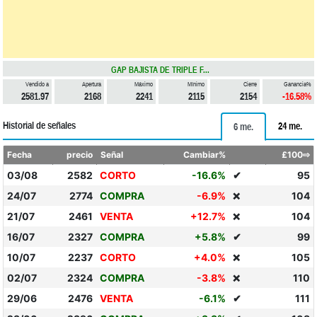
GAP BAJISTA DE TRIPLE F...
Vendido a
Apertura
Máximo
Mínimo
Cierre
Ganancia%
2581.97
2168
2241
2115
2154
-16.58%
Historial de señales
24 me.
6 me.
Fecha
precio
Señal
Cambiar%
£100⇨
03/08
2582
CORTO
-16.6%
✔
95
24/07
2774
COMPRA
-6.9%
104
❌
21/07
2461
VENTA
+12.7%
104
❌
16/07
2327
COMPRA
+5.8%
✔
99
10/07
2237
CORTO
+4.0%
105
❌
02/07
2324
COMPRA
-3.8%
110
❌
29/06
2476
VENTA
-6.1%
✔
111