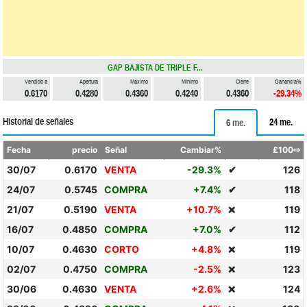
GAP BAJISTA DE TRIPLE F...
Vendido a
Apertura
Máximo
Mínimo
Cierre
Ganancia%
0.6170
0.4280
0.4360
0.4240
0.4360
-29.34%
Historial de señales
24 me.
6 me.
Fecha
precio
Señal
Cambiar%
£100⇨
30/07
0.6170
VENTA
-29.3%
✔
126
24/07
0.5745
COMPRA
+7.4%
✔
118
21/07
0.5190
VENTA
+10.7%
119
❌
16/07
0.4850
COMPRA
+7.0%
✔
112
10/07
0.4630
CORTO
+4.8%
119
❌
02/07
0.4750
COMPRA
-2.5%
123
❌
30/06
0.4630
VENTA
+2.6%
124
❌