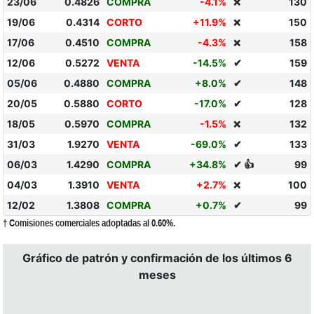
23/06
0.4826
COMPRA
-4.1%
130
❌
19/06
0.4314
CORTO
+11.9%
150
❌
17/06
0.4510
COMPRA
-4.3%
158
❌
12/06
0.5272
VENTA
-14.5%
✔
159
05/06
0.4880
COMPRA
+8.0%
✔
148
20/05
0.5880
CORTO
-17.0%
✔
128
18/05
0.5970
COMPRA
-1.5%
132
❌
31/03
1.9270
VENTA
-69.0%
✔
133
06/03
1.4290
COMPRA
+34.8%
✔ 👍
99
04/03
1.3910
VENTA
+2.7%
100
❌
12/02
1.3808
COMPRA
+0.7%
✔
99
† Comisiones comerciales adoptadas al 0.60%.
Gráfico de patrón y confirmación de los últimos 6
meses