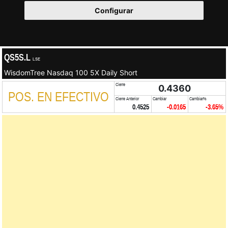
Configurar
QS5S.L
LSE
WisdomTree Nasdaq 100 5X Daily Short
Cierre
0.4360
POS. EN EFECTIVO
Cierre Anterior
Cambiar
Cambiar%
0.4525
-0.0165
-3.65%