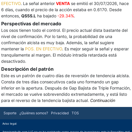
EFECTIVO
. La señal anterior
VENTA
se emitió el 30/07/2026, hace
6 días, cuando el precio de la acción estaba en 0.6170. Desde
entonces,
QS5S.L
ha bajado
-29.34%
.
Perspectivas del mercado
Los osos tienen todo el control. El precio actual dista bastante del
nivel de confirmación. Por lo tanto, la probabilidad de una
confirmación alcista es muy baja. Además, la señal sugiere
mantener la
POS. EN EFECTIVO
. Es mejor seguir la señal y esperar
tranquilamente al margen. El módulo intradía retardada está
desactivado.
Descripción del patrón
Este es un patrón de cuatro días de reversión de tendencia alcista.
Consta de tres días consecutivos cada uno formando un gap
inferior en la apertura. Después de Gap Bajista de Triple Formación,
el mercado se vuelve sobrevendido extremadamente, y está listo
para el reverso de la tendencia bajista actual.
Continuación
Soporte
¿Quiénes somos?
Privacidad
TOS
Aviso legal:
Americanbulls.com LLC no se ha registrado como asesor de inversiones ante la Securities and