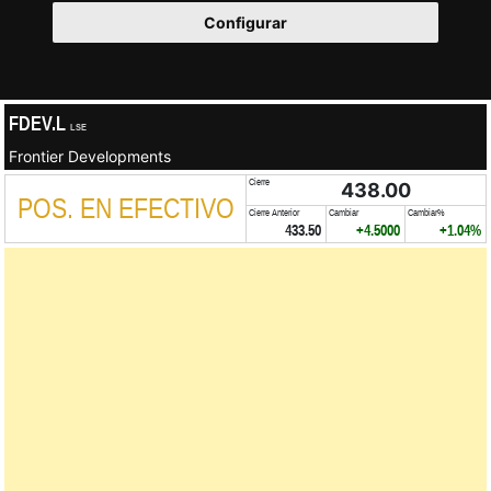
Configurar
FDEV.L
LSE
Frontier Developments
Cierre
438.00
POS. EN EFECTIVO
Cierre Anterior
Cambiar
Cambiar%
433.50
+4.5000
+1.04%