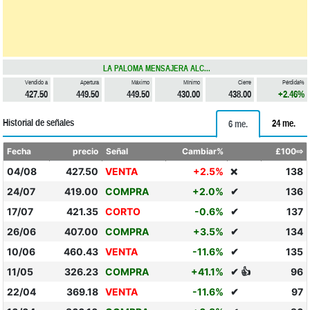
LA PALOMA MENSAJERA ALC...
Vendido a
Apertura
Máximo
Mínimo
Cierre
Pérdida%
427.50
449.50
449.50
430.00
438.00
+2.46%
Historial de señales
24 me.
6 me.
Fecha
precio
Señal
Cambiar%
£100⇨
04/08
427.50
VENTA
+2.5%
138
❌
24/07
419.00
COMPRA
+2.0%
✔
136
17/07
421.35
CORTO
-0.6%
✔
137
26/06
407.00
COMPRA
+3.5%
✔
134
10/06
460.43
VENTA
-11.6%
✔
135
11/05
326.23
COMPRA
+41.1%
✔ 👍
96
22/04
369.18
VENTA
-11.6%
✔
97