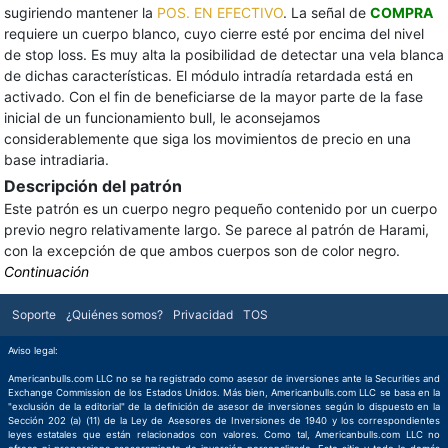
sugiriendo mantener la
POS. EN EFECTIVO
. La señal de
COMPRA
requiere un cuerpo blanco, cuyo cierre esté por encima del nivel
de stop loss. Es muy alta la posibilidad de detectar una vela blanca
de dichas características. El módulo intradía retardada está en
activado. Con el fin de beneficiarse de la mayor parte de la fase
inicial de un funcionamiento bull, le aconsejamos
considerablemente que siga los movimientos de precio en una
base intradiaria.
Descripción del patrón
Este patrón es un cuerpo negro pequeño contenido por un cuerpo
previo negro relativamente largo. Se parece al patrón de Harami,
con la excepción de que ambos cuerpos son de color negro.
Continuación
Soporte
¿Quiénes somos?
Privacidad
TOS
Aviso legal:
Americanbulls.com LLC no se ha registrado como asesor de inversiones ante la Securities and
Exchange Commission de los Estados Unidos. Más bien, Americanbulls.com LLC se basa en la
"exclusión de la editorial" de la definición de asesor de inversiones según lo dispuesto en la
Sección 202 (a) (11) de la Ley de Asesores de Inversiones de 1940 y los correspondientes
leyes estatales que están relacionados con valores. Como tal, Americanbulls.com LLC no